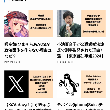
暇空茜(ひまそらあかね)が
小池百合子が公職選挙法違
政治団体を作らない理由は
反で刑事告発された理由7
なぜ？
選！【東京都知事選2024】
2024-06-20
2024-06-18
【Xのいいね！】が表示さ
モバイル(iphone)Suicaチ