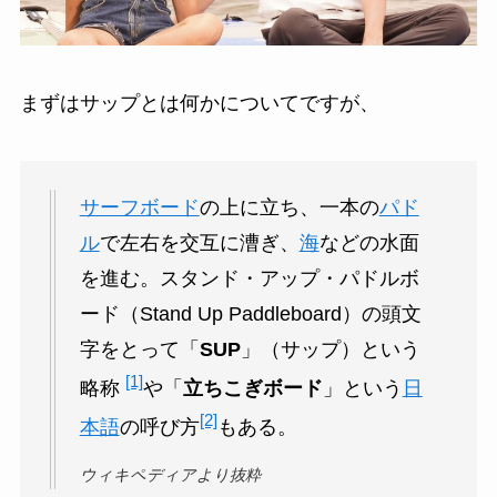
まずはサップとは何かについてですが、
サーフボード
の上に立ち、一本の
パド
ル
で左右を交互に漕ぎ、
海
などの水面
を進む。スタンド・アップ・パドルボ
ード（Stand Up Paddleboard）の頭文
字をとって「
SUP
」（サップ）という
[1]
略称
や「
立ちこぎボード
」という
日
[2]
本語
の呼び方
もある。
ウィキペディアより抜粋