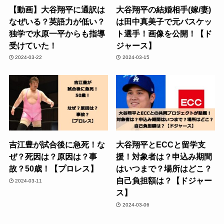
【動画】大谷翔平に通訳は
大谷翔平の結婚相手(嫁/妻)
なぜいる？英語力が低い？
は田中真美子で元バスケッ
独学で水原一平からも指導
ト選手！画像を公開！【ド
受けていた！
ジャース】
2024-03-22
2024-03-15
吉江豊が試合後に急死！な
大谷翔平とECCと留学支
ぜ？死因は？原因は？事
援！対象者は？申込み期間
故？50歳！【プロレス】
はいつまで？場所はどこ？
自己負担額は？【ドジャー
2024-03-11
ス】
2024-03-06