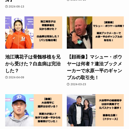
2024-06-13
池江璃花子は骨髄移植を兄
【顔画像】マシュー・ボウ
から受けた？白血病は完治
ヤーは何者？違法ブックメ
した？
ーカーで水原一平のギャン
ブルの取引先！
2024-04-09
2024-03-23