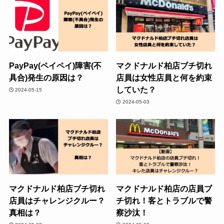
PayPay(ペイペイ)障害(不
マクドナルド柏店ブチ切れ
具合)発生の原因は？
店員は女性店員と何を約束
していた？
2024-05-15
2024-05-03
マクドナルド柏店ブチ切れ
マクドナルド柏店の店員ブ
店員はチャレンジクルー？
チ切れ！客とトラブルで警
真相は？
察沙汰！