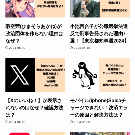
暇空茜(ひまそらあかね)が
小池百合子が公職選挙法違
政治団体を作らない理由は
反で刑事告発された理由7
なぜ？
選！【東京都知事選2024】
2024-06-20
2024-06-18
【Xのいいね！】が表示さ
モバイル(iphone)Suicaチ
れないのはなぜ？確認方法
ャージできない！決済エラ
は？
ーの原因と解決方法は？
2024-06-13
2024-05-30