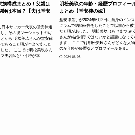
家族構成まとめ！父親は
明松美玖の年齢・経歴プロフィー
容師は本当？【夫は堂安
まとめ【堂安律の嫁】
堂安律選手が2024年6月2日に自身のイン
グラムで結婚報告をしたことで以前から彼
2日に日本サッカー代表の堂安律選
だと噂があった、 明松美玖（あけまつ み
をし、その後ツーショットの写
さんが結婚相手ではないかと話題になって
とから 明松美玖さんが堂安律
ます。 ここでは明松美玖さんがどんな人
手であること噂が本当であった
のか年齢や経歴などプロフィールをま...
した。 ここでは明松美玖さん
マ美容師という噂が本...
2024-06-03