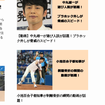
歴
から
明
合
で注
【動画】中丸雄一が遊び人説が話題！ブラホッ
しる
ク外しが脅威のスピード！
タメ
小池百合子都知事が剥離骨折の瞬間の動画が話
題！