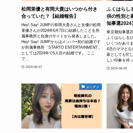
松岡茉優と有岡大貴はいつから付き
ふくはらしる
合っていた？【結婚報告】
供の性別と
知事選2024
Hey! Say! JUMPの有岡大貴さんと女優の松岡
茉優さんが2024年6月7日に結婚したことを所
東京都知事選2
属事務所と自身のサイトから発表しました。
ふくはらしる
Hey! Say! JUMPからはメンバー初の結婚です
いくつかありま
が所属事務所「STARTO ENTERTAINMENT」
4児のママと公
としては2024年で5人目の結婚です。 ここ
家としても忙し
で...
しい印象を持っ
2024-06-07
2024-06-05
エンタメ