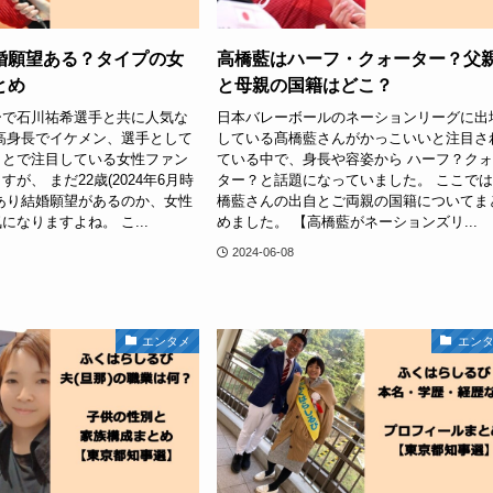
婚願望ある？タイプの女
高橋藍はハーフ・クォーター？父
とめ
と母親の国籍はどこ？
ーで石川祐希選手と共に人気な
日本バレーボールのネーションリーグに出
高身長でイケメン、選手として
している髙橋藍さんがかっこいいと注目さ
ことで注目している女性ファン
ている中で、身長や容姿から ハーフ？ク
が、 まだ22歳(2024年6月時
ター？と話題になっていました。 ここで
あり結婚願望があるのか、女性
橋藍さんの出自とご両親の国籍についてま
になりますよね。 こ...
めました。 【高橋藍がネーションズリ...
2024-06-08
エンタメ
エン