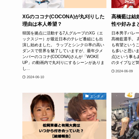
XGのココナ(COCONA)が丸刈りした
髙橋藍は結
理由は本人希望？
性や好みま
韓国を拠点に活動する7人グループのXG（エ
日本男子バレ
ックスジー）が最近日本のテレビ番組にも出
髙橋藍選手。 
演し始めました。 ラップとシンクロ率の高い
も有望という
ダンスで世界を魅了していますが、最年少メ
も多いと思います
ンバーのココナ(COCONA)さんが「WOKE
点)という事も
UP」の動画内で丸刈りにするシーンがありま
のタイプなど気
し...
2024-06-09
2024-06-10
エンタメ