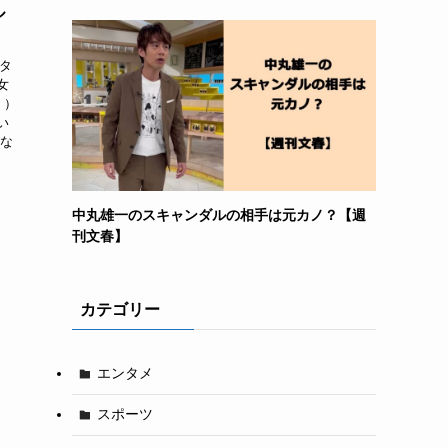
ル
スタ
女
く）
い
物な
中丸雄一のスキャンダルの相手は元カノ？【週
刊文春】
カテゴリー
エンタメ
スポーツ