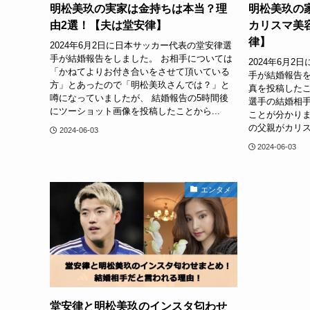
明松美玖の実家は金持ちは本当？理
明松美玖の
由2選！【夫は堂安律】
カリスマ美
律】
2024年6月2日に日本サッカー代表の堂安律選
手が結婚報告をしました。 お相手については
2024年6月
「かねてよりお付き合いをさせて頂いている
手が結婚報告
方」とあったので「明松美玖さんでは？」と
真を投稿したこ
噂になっていましたが、 結婚報告の5時間後
選手の結婚相
にツーショット画像を投稿したことから...
ことが分かりま
の父親がカリス
2024-06-03
2024-06-03
エンタメ
堂安律と明松美玖のインスタ匂わせ