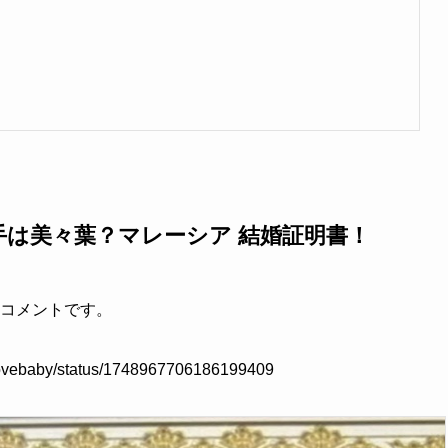
相手は美々葉？マレーシア 結婚証明書！
のコメントです。
welovebaby/status/1748967706186199409