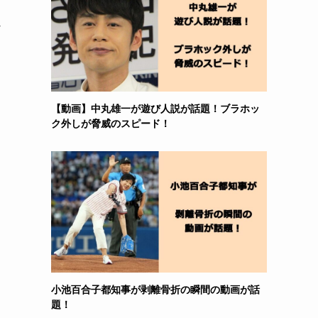
な
【動画】中丸雄一が遊び人説が話題！ブラホッ
ク外しが脅威のスピード！
小池百合子都知事が剥離骨折の瞬間の動画が話
題！