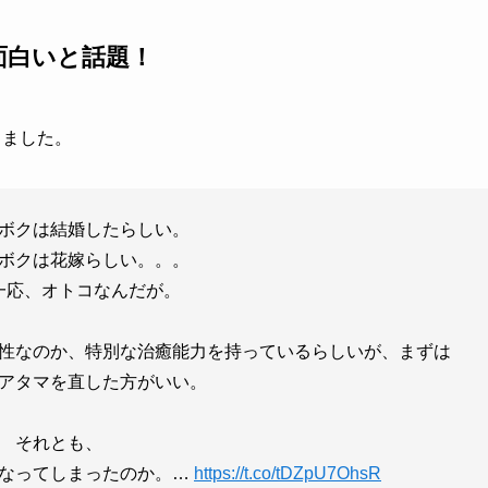
！面白いと話題！
しました。
ボクは結婚したらしい。
ボクは花嫁らしい。。。
一応、オトコなんだが。
性なのか、特別な治癒能力を持っているらしいが、まずは
アタマを直した方がいい。
それとも、
くなってしまったのか。…
https://t.co/tDZpU7OhsR