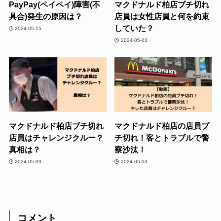
PayPay(ペイペイ)障害(不
マクドナルド柏店ブチ切れ
具合)発生の原因は？
店員は女性店員と何を約束
していた？
2024-05-15
2024-05-03
マクドナルド柏店ブチ切れ
マクドナルド柏店の店員ブ
店員はチャレンジクルー？
チ切れ！客とトラブルで警
真相は？
察沙汰！
2024-05-03
2024-05-03
コメント