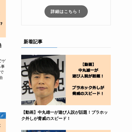
詳細はこちら！
新着記事
酷
でゲ
る事
こで
動
【動画】中丸雄一が遊び人説が話題！ブラホッ
タメ
ク外しが脅威のスピード！