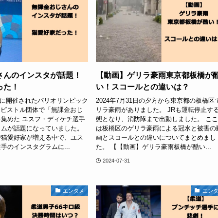
さんのインスタが話題！
【動画】ゲリラ豪雨東京都板橋が
った！
い！スコールとの違いは？
30日に開催されたパリオリンピック
2024年7月31日の夕方から東京都の板橋区
アピストル団体で「無課金おじ
リラ豪雨がありました。 JRも運転停止す
集めた ユスフ・ディケチ選手
態となり、消防隊まで出動しました。 こ
ラムが話題になっていました。
は板橋区のゲリラ豪雨による冠水と被害の
で猫愛好家が増える中で、ユス
画とスコールとの違いについてまとめまし
手のインスタグラムに...
た。 【【動画】ゲリラ豪雨板橋が酷い...
2024-07-31
エンタメ
エン