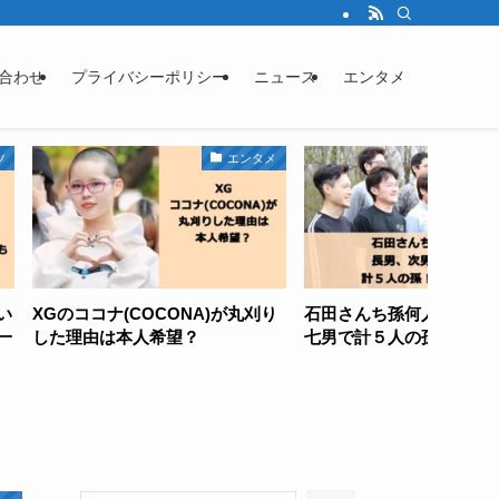
合わせ
プライバシーポリシー
ニュース
エンタメ
エンタメ
エンタメ
(COCONA)が丸刈り
石田さんち孫何人？長男、次男、
大谷翔
本人希望？
七男で計５人の孫！【2023最新】
何時
9時