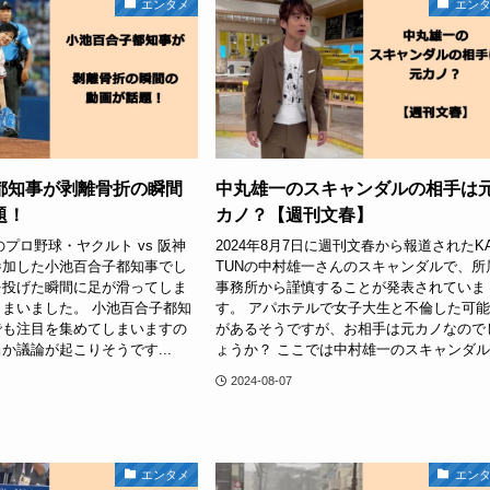
エンタメ
エン
都知事が剥離骨折の瞬間
中丸雄一のスキャンダルの相手は
題！
カノ？【週刊文春】
日のプロ野球・ヤクルト vs 阪神
2024年8月7日に週刊文春から報道されたKA
参加した小池百合子都知事でし
TUNの中村雄一さんのスキャンダルで、所
を投げた瞬間に足が滑ってしま
事務所から謹慎することが発表されていま
まいました。 小池百合子都知
す。 アパホテルで女子大生と不倫した可
でも注目を集めてしまいますの
があるそうですが、お相手は元カノなので
か議論が起こりそうです...
ょうか？ ここでは中村雄一のスキャンダル.
2024-08-07
エンタメ
エン