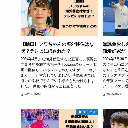
【動画】フワちゃんの海外移住はな
無課金おじ
ぜ？テレビにほされた？
猫愛好家だ
2024年4月から海外移住すると宣言し、実際に
2024年7月
世界各地を旅する様子をYoutubeのショート動
の混合10mエ
画で配信しているフワちゃんですが、 「遊び
さん」と注目を
まくる」と宣言していましが、実際動画では
のインスタグ
海外の学校で学んでいる様子も見受けられま
近年猫ブーム
した。 動画の内容から当初宣言した...
フ・ディケチ選
2024-08-07
2024-08-03
エンタメ