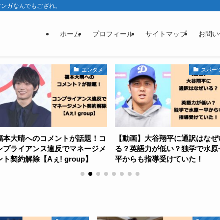
マンガなんでもござれ。
ホーム
プロフィール
サイトマップ
お問い
エンタメ
スポーツ
メントが話題！コ
【動画】大谷翔平に通訳はなぜい
XGのココナ
違反でマネージメ
る？英語力が低い？独学で水原一
した理由は
 group】
平からも指導受けていた！