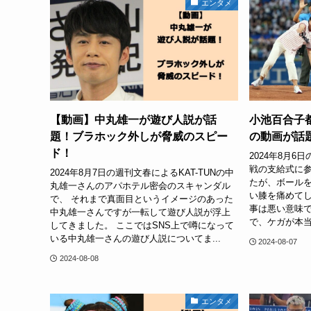
エンタメ
【動画】中丸雄一が遊び人説が話
小池百合子
題！ブラホック外しが脅威のスピー
の動画が話
ド！
2024年8月6
戦の支給式に
2024年8月7日の週刊文春によるKAT-TUNの中
たが、ボール
丸雄一さんのアパホテル密会のスキャンダル
い膝を痛めてし
で、 それまで真面目というイメージのあった
事は悪い意味
中丸雄一さんですが一転して遊び人説が浮上
で、ケガが本当
してきました。 ここではSNS上で噂になって
いる中丸雄一さんの遊び人説についてま...
2024-08-07
2024-08-08
エンタメ