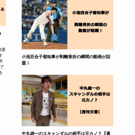
ウ
詩選
す
小池百合子都知事が剥離骨折の瞬間の動画が話
間
題！
ビア
を
中丸雄一のスキャンダルの相手は元カノ？【週