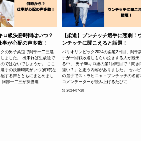
6キロ級決勝時間はいつ？
【柔道】ブンチッチ選手に悲劇！
仕事が心配の声多数！
ンチッチに聞こえると話題！
ックの男子柔道で阿部一二三選
パリオリンピック2024の柔道2日目、阿部
しました。 出来れば生放送で
手が一回戦敗退しもらい泣きする人が続出
のではないでしょうか。 ここ
る中、 男子66キロ級の第1回戦目で「聞き
選手の決勝時間がいつ(何時)な
違い？」と思う内容がありました。 セル
心配する声とともにまとめまし
の選手でストラヒニャ・ブンチッチの名前
】阿部一二三が決勝進...
コメンテーターが読み上げるたびに「...
2024-07-28