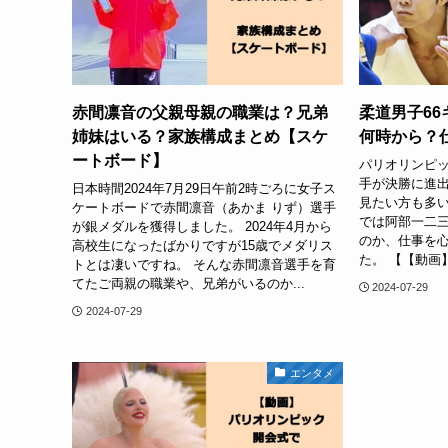
赤間凛音の父親母親の職業は？兄弟
柔道男子6
姉妹はいる？家族構成まとめ【スケ
何時から？
ートボード】
パリオリンピ
手が決勝に進出
日本時間2024年7月29日午前2時ごろに女子ス
見たい方も多い
ケートボードで赤間凛音（あかま りず）選手
では阿部一二三
が銀メダルを獲得しました。 2024年4月から
のか、仕事を
高校生になったばかりですが15歳でメダリス
た。 【【動画
トとは凄いですね。 そんな赤間凛音選手を育
てたご両親の職業や、兄弟がいるのか...
2024-07-29
2024-07-29
エンタメ