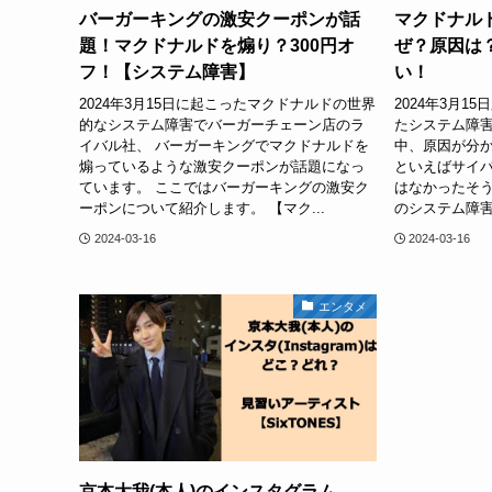
バーガーキングの激安クーポンが話
マクドナル
題！マクドナルドを煽り？300円オ
ぜ？原因は
フ！【システム障害】
い！
2024年3月15日に起こったマクドナルドの世界
2024年3月
的なシステム障害でバーガーチェーン店のラ
たシステム障
イバル社、 バーガーキングでマクドナルドを
中、原因が分か
煽っているような激安クーポンが話題になっ
といえばサイ
ています。 ここではバーガーキングの激安ク
はなかったそう
ーポンについて紹介します。 【マク...
のシステム障害
2024-03-16
2024-03-16
エンタメ
京本大我(本人)のインスタグラム