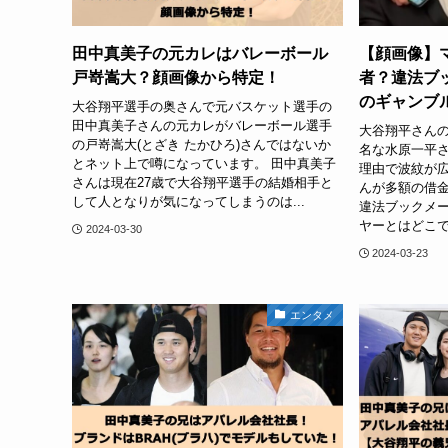
田中真美子の元カレはバレーボール
【顔画像】
戸嵜嵩大？顔画像から特定！
者？違法ブ
のギャンブ
大谷翔平選手の奥さんで元バスケット選手の
田中真美子さんの元カレがバレーボール選手
大谷翔平さん
の戸嵜嵩大(とざき たかひろ)さんではないか
名な水原一平
とネット上で噂になっています。 田中真美子
理由で波紋が広
さんは現在27歳で大谷翔平選手の結婚相手と
んが多額の借
して人となりが気になってしまうのは...
違法ブックメー
ヤーとはどこで
2024-03-30
2024-03-23
エンタメ