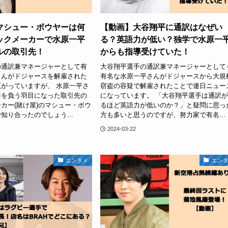
マシュー・ボウヤーは何
【動画】大谷翔平に通訳はなぜい
ックメーカーで水原一平
る？英語力が低い？独学で水原一
ルの取引先！
からも指導受けていた！
の通訳兼マネージャーとして有
大谷翔平選手の通訳兼マネージャーとして
さんがドジャースを解雇された
有名な水原一平さんがドジャースから大規
がっていますが、 水原一平さ
窃盗の容疑で解雇されたことで連日ニュー
金を負う羽目になった取引先の
になっています。 「大谷翔平選手は通訳
カー(賭け屋)のマシュー・ボウ
るほど英語力が低いのか？」と疑問に思っ
知り合ったのでしょう...
方も多いと思うのですが、努力家で有名...
2024-03-22
エンタメ
エン