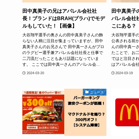
田中真美子の兄はアパレル会社社
田中真美子
長！ブランドはBRAH(ブラハ)でモデ
パレル会社
ルもしていた！【画像】
こにある？
大谷翔平選手の奥さんの田中真美子さんの飾
大谷翔平選手
らない人柄に注目が集まっていますが、田中
公表される前
真美子さんのお兄さんで 田中真一さんがプロ
んの田中真一さ
のラグビー選手兼アパレル会社社長と仕事で
たことで、お
二刀流だったこともあり話題になっていま
ではと注目され
す。 ここでは田中真一さんのアパレル会...
はアパレル会社の
2024-03-20
2024-03-19
ニュース