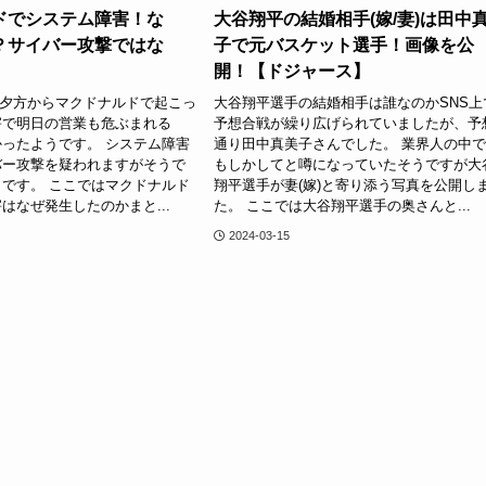
ドでシステム障害！な
大谷翔平の結婚相手(嫁/妻)は田中
？サイバー攻撃ではな
子で元バスケット選手！画像を公
開！【ドジャース】
15日夕方からマクドナルドで起こっ
大谷翔平選手の結婚相手は誰なのかSNS上
害で明日の営業も危ぶまれる
予想合戦が繰り広げられていましたが、予
ったようです。 システム障害
通り田中真美子さんでした。 業界人の中
バー攻撃を疑われますがそうで
もしかしてと噂になっていたそうですが大
です。 ここではマクドナルド
翔平選手が妻(嫁)と寄り添う写真を公開し
はなぜ発生したのかまと...
た。 ここでは大谷翔平選手の奥さんと...
2024-03-15