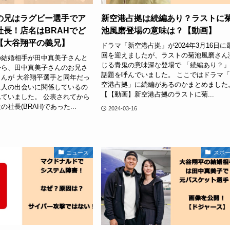
の兄はラグビー選手でア
新空港占拠は続編あり？ラストに
社長！店名はBRAHでど
池風磨登場の意味は？【動画】
【大谷翔平の義兄】
ドラマ「新空港占拠」が2024年3月16日に
回を迎えましたが、ラストの菊池風磨さん
の結婚相手が田中真美子さんと
じる青鬼の意味深な登場で 「続編あり？
から、田中真美子さんのお兄さ
話題を呼んでいました。 ここではドラマ
んが 大谷翔平選手と同年だっ
空港占拠」に続編があるのかまとめました
二人の出会いに関係しているの
【【動画】新空港占拠のラストに菊...
ていました。 公表されてから
社長(BRAH)であった...
2024-03-16
ニュース
スポ