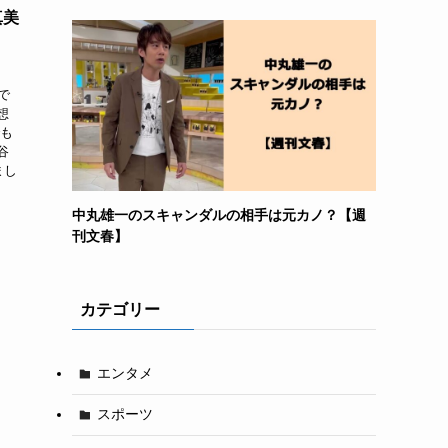
真美
で
想
でも
谷
まし
中丸雄一のスキャンダルの相手は元カノ？【週
刊文春】
カテゴリー
エンタメ
スポーツ