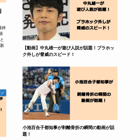
菊
最終
演
」と
「新
【動画】中丸雄一が遊び人説が話題！ブラホッ
。
ク外しが脅威のスピード！
ーツ
小池百合子都知事が剥離骨折の瞬間の動画が話
題！