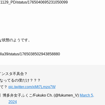
aru1129_PD/status/1765040695231050099
な状態のようです。
anilla39/status/1765038502943858880
インスタ不具合？
なってるの僕だけ？？？
みて？
pic.twitter.com/xMt7Lmzq7W
r)】博多弁女子ふくこ/Fukuko Ch. (@fukumen_V)
March 5,
2024