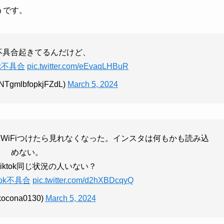
うです。
kも不具合起きてるんだけど、
ok不具合
pic.twitter.com/eEvaqLHBuR
gmlbfopkjFZdL)
March 5, 2024
その後WiFiつけたら見れなくなった。インスタは何もかも読み込
めない。
iktok同じ状況の人いない？
ktok不具合
pic.twitter.com/d2hXBDcqyQ
ocona0130)
March 5, 2024