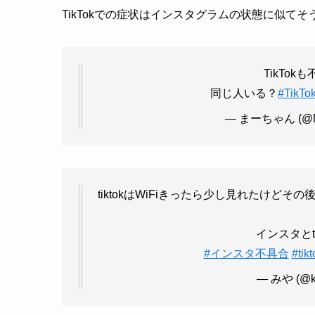
TikTokでの症状はインスタグラムの状態に似てそ
TikTo
同じ人いる？
#TikT
— まーちゃん (@NT
tiktokはWiFiきったら少し見れたけど
インスタとt
#インスタ不具合
#ti
— みや (@k