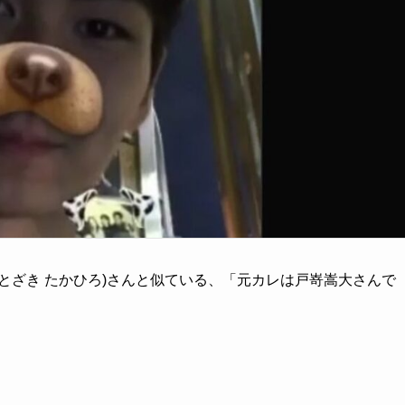
とざき たかひろ)さんと似ている、「元カレは戸嵜嵩大さんで