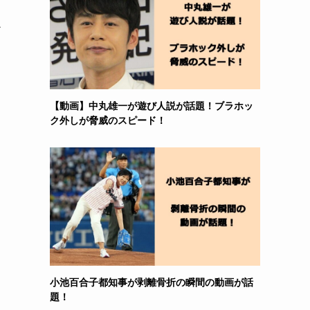
か
【動画】中丸雄一が遊び人説が話題！ブラホッ
ク外しが脅威のスピード！
小池百合子都知事が剥離骨折の瞬間の動画が話
題！