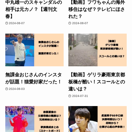
中丸雄一のスキャンダルの
【動画】フワちゃんの海外
相手は元カノ？【週刊文
移住はなぜ？テレビにほさ
春】
れた？
2024-08-07
2024-08-07
無課金おじさんのインスタ
【動画】ゲリラ豪雨東京都
が話題！猫愛好家だった！
板橋が酷い！スコールとの
違いは？
2024-08-03
2024-07-31