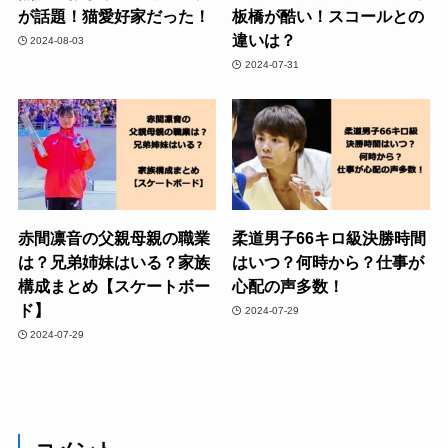
が話題！猫愛好家だった！
板橋が酷い！スコールとの
違いは？
2024-08-03
2024-07-31
赤間凛音の父親母親の職業
柔道男子66キロ級決勝時間
は？兄弟姉妹はいる？家族
はいつ？何時から？仕事が
構成まとめ【スケートボー
心配の声多数！
ド】
2024-07-29
2024-07-29