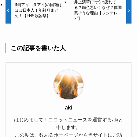
井上清華(アナ)は疲れて
INI(アイエヌアイ)の国籍は
る？顔色悪い！なぜ？体調
ほぼ日本人！年齢順まと
悪そうな理由【フジテレ
め！【FNS歌謡祭】
ビ】
この記事を書いた人
aki
はじめまして！ココットニュースを運営するakiと
申します。
この度は、数あるホーページから当サイトにご訪